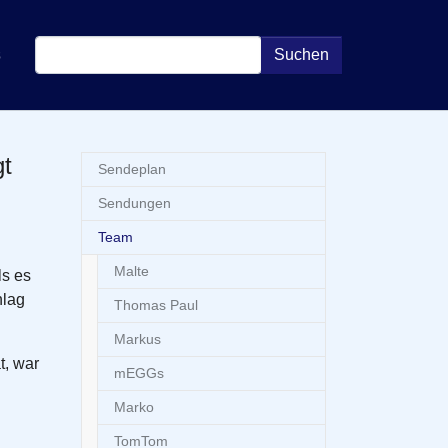
s
Suchen
gt
Sendeplan
Sendungen
Team
Malte
s es
hlag
Thomas Paul
Markus
t, war
mEGGs
Marko
TomTom