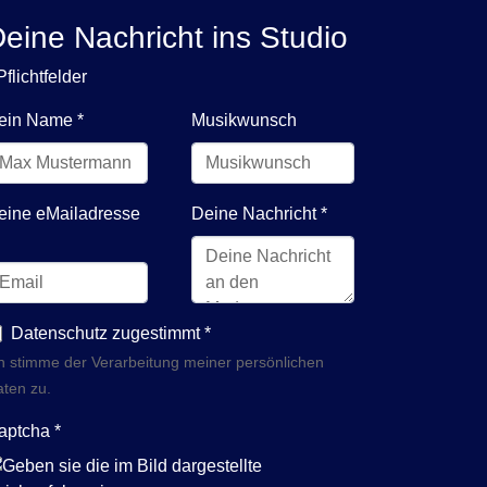
eine Nachricht ins Studio
Pflichtfelder
ein Name
*
Musikwunsch
eine eMailadresse
Deine Nachricht
*
Datenschutz zugestimmt
*
h stimme der Verarbeitung meiner persönlichen
ten zu.
aptcha
*