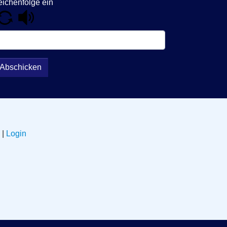
Abschicken
|
Login