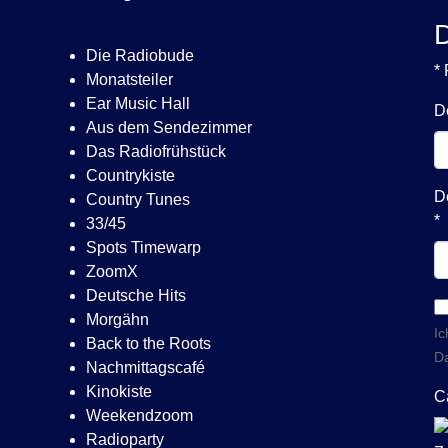
D
Die Radiobude
* 
Monatsteiler
Ear Music Hall
D
Aus dem Sendezimmer
Das Radiofrühstück
Countrykiste
D
Country Tunes
*
33/45
Spots Timewarp
ZoomX
Deutsche Hits
Morgähn
Ic
Back to the Roots
Da
Nachmittagscafé
Kinokiste
C
Weekendzoom
Radioparty