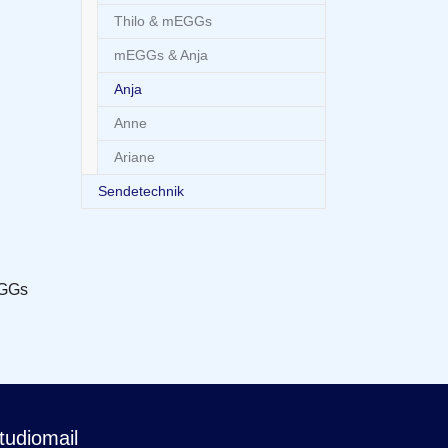
Thilo & mEGGs
mEGGs & Anja
(current)
Anja
Anne
Ariane
Sendetechnik
EGGs
tudiomail