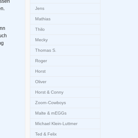
ossen
n.
Jens
Mathias
ann
Thilo
uch
Mecky
ng
Thomas S.
Roger
Horst
Oliver
Horst & Conny
Zoom-Cowboys
Malte & mEGGs
Michael Klein-Luttmer
Ted & Felix