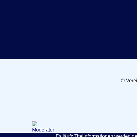
© Vere
Es läuft:
Titelinformationen werden ge