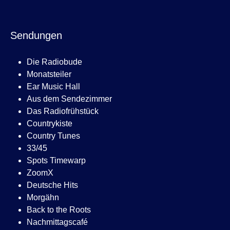
Sendungen
Die Radiobude
Monatsteiler
Ear Music Hall
Aus dem Sendezimmer
Das Radiofrühstück
Countrykiste
Country Tunes
33/45
Spots Timewarp
ZoomX
Deutsche Hits
Morgähn
Back to the Roots
Nachmittagscafé