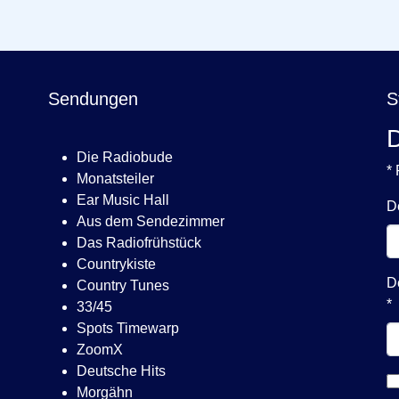
Sendungen
S
D
Die Radiobude
* 
Monatsteiler
Ear Music Hall
D
Aus dem Sendezimmer
Das Radiofrühstück
Countrykiste
D
Country Tunes
*
33/45
Spots Timewarp
ZoomX
Deutsche Hits
Morgähn