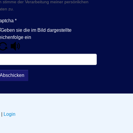
h stimme der Verarbeitung meiner persönlichen
ten zu.
aptcha
*
Abschicken
|
Login