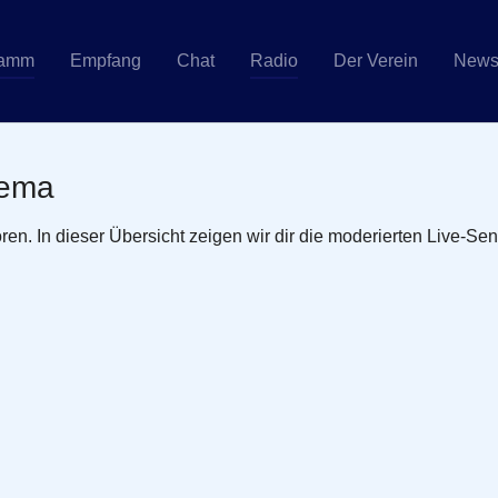
(current)
ramm
Empfang
Chat
Radio
Der Verein
New
hema
n. In dieser Übersicht zeigen wir dir die moderierten Live-