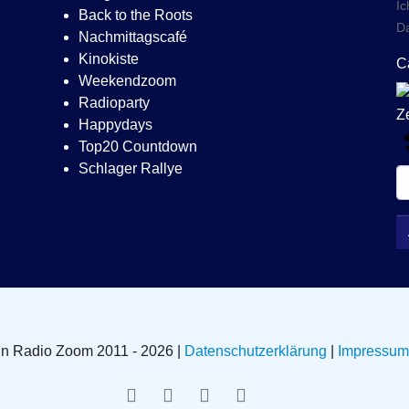
Ic
Back to the Roots
Da
Nachmittagscafé
Kinokiste
C
Weekendzoom
Radioparty
Happydays
Top20 Countdown
Schlager Rallye
in Radio Zoom 2011 - 2026 |
Datenschutzerklärung
|
Impressum