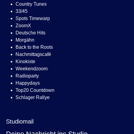
Country Tunes
33/45
Spots Timewarp
ZoomX
Deutsche Hits
Morgähn
Back to the Roots
Nachmittagscafé
Kinokiste
Weekendzoom
Radioparty
Happydays
Top20 Countdown
Schlager Rallye
Studiomail