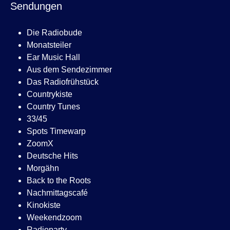
Sendungen
Die Radiobude
Monatsteiler
Ear Music Hall
Aus dem Sendezimmer
Das Radiofrühstück
Countrykiste
Country Tunes
33/45
Spots Timewarp
ZoomX
Deutsche Hits
Morgähn
Back to the Roots
Nachmittagscafé
Kinokiste
Weekendzoom
Radioparty