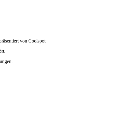
 präsentiert von Coolspot
rt.
hungen.