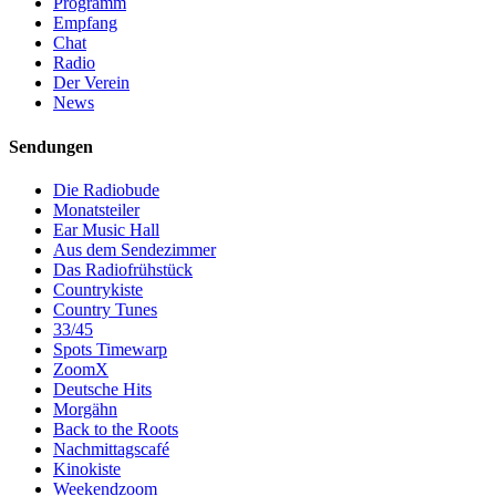
Programm
Empfang
Chat
Radio
Der Verein
News
Sendungen
Die Radiobude
Monatsteiler
Ear Music Hall
Aus dem Sendezimmer
Das Radiofrühstück
Countrykiste
Country Tunes
33/45
Spots Timewarp
ZoomX
Deutsche Hits
Morgähn
Back to the Roots
Nachmittagscafé
Kinokiste
Weekendzoom