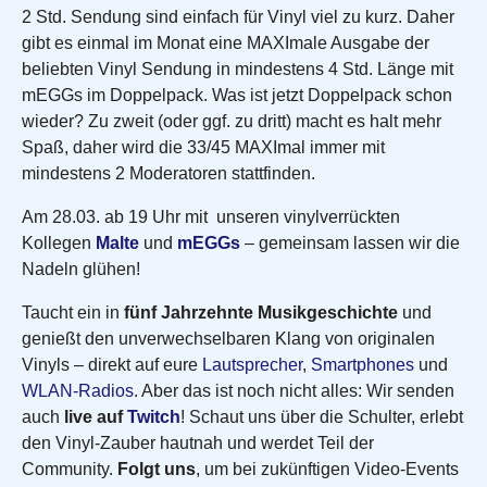
2 Std. Sendung sind einfach für Vinyl viel zu kurz. Daher
gibt es einmal im Monat eine MAXImale Ausgabe der
beliebten Vinyl Sendung in mindestens 4 Std. Länge mit
mEGGs im Doppelpack. Was ist jetzt Doppelpack schon
wieder? Zu zweit (oder ggf. zu dritt) macht es halt mehr
Spaß, daher wird die 33/45 MAXImal immer mit
mindestens 2 Moderatoren stattfinden.
Am 28.03. ab 19 Uhr mit unseren vinylverrückten
Kollegen
Malte
und
mEGGs
– gemeinsam lassen wir die
Nadeln glühen!
Taucht ein in
fünf Jahrzehnte Musikgeschichte
und
genießt den unverwechselbaren Klang von originalen
Vinyls – direkt auf eure
Lautsprecher
,
Smartphones
und
WLAN-Radios
. Aber das ist noch nicht alles: Wir senden
auch
live auf
Twitch
! Schaut uns über die Schulter, erlebt
den Vinyl-Zauber hautnah und werdet Teil der
Community.
Folgt uns
, um bei zukünftigen Video-Events