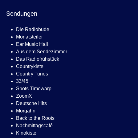
Sendungen
Die Radiobude
Monatsteiler
Ear Music Hall
Aus dem Sendezimmer
Das Radiofrühstück
Countrykiste
Country Tunes
33/45
Spots Timewarp
ZoomX
Deutsche Hits
Morgähn
Back to the Roots
Nachmittagscafé
Kinokiste