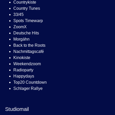
Countrykiste
Country Tunes
33/45
Spots Timewarp
ZoomX
Deutsche Hits
Morgähn
Back to the Roots
Nachmittagscafé
Kinokiste
Weekendzoom
Radioparty
Happydays
Top20 Countdown
Schlager Rallye
Studiomail