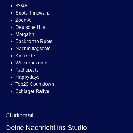
33/45
Spots Timewarp
ZoomX
Deutsche Hits
Morgähn
Back to the Roots
Nachmittagscafé
Kinokiste
Weekendzoom
Radioparty
Happydays
Top20 Countdown
Schlager Rallye
Studiomail
Deine Nachricht ins Studio