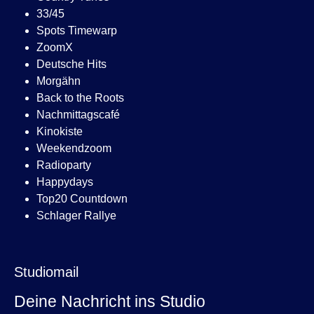
33/45
Spots Timewarp
ZoomX
Deutsche Hits
Morgähn
Back to the Roots
Nachmittagscafé
Kinokiste
Weekendzoom
Radioparty
Happydays
Top20 Countdown
Schlager Rallye
Studiomail
Deine Nachricht ins Studio