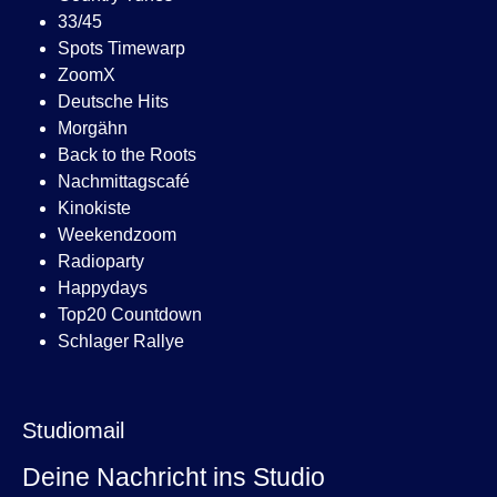
33/45
Spots Timewarp
ZoomX
Deutsche Hits
Morgähn
Back to the Roots
Nachmittagscafé
Kinokiste
Weekendzoom
Radioparty
Happydays
Top20 Countdown
Schlager Rallye
Studiomail
Deine Nachricht ins Studio