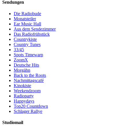
Sendungen
Die Radiobude
Monatsteiler
Ear Music Hall
Aus dem Sendezimmer
Das Radiofrühstück
Countrykiste
Country Tunes
33/45
Spots Timewarp
ZoomX
Deutsche Hits
Morgähn
Back to the Roots
Nachmittagscafé
Kinokiste
Weekendzoom
Radioparty
Happydays
Top20 Countdown
Schlager Rallye
Studiomail