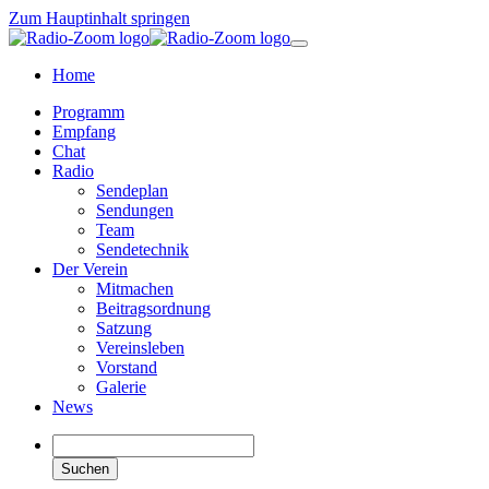
Zum Hauptinhalt springen
Home
Programm
Empfang
Chat
Radio
Sendeplan
Sendungen
Team
Sendetechnik
Der Verein
Mitmachen
Beitragsordnung
Satzung
Vereinsleben
Vorstand
Galerie
News
Suchen