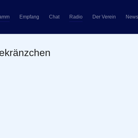
ramm
Empfang
Chat
Radio
Der Verein
New
eekränzchen