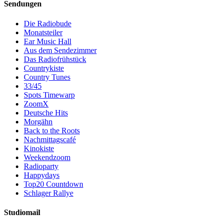
Sendungen
Die Radiobude
Monatsteiler
Ear Music Hall
Aus dem Sendezimmer
Das Radiofrühstück
Countrykiste
Country Tunes
33/45
Spots Timewarp
ZoomX
Deutsche Hits
Morgähn
Back to the Roots
Nachmittagscafé
Kinokiste
Weekendzoom
Radioparty
Happydays
Top20 Countdown
Schlager Rallye
Studiomail