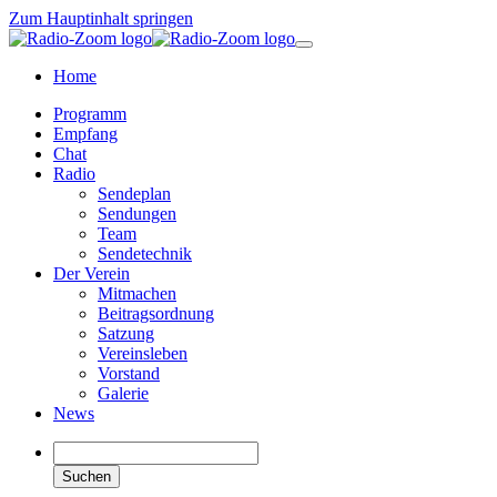
Zum Hauptinhalt springen
Home
Programm
Empfang
Chat
Radio
Sendeplan
Sendungen
Team
Sendetechnik
Der Verein
Mitmachen
Beitragsordnung
Satzung
Vereinsleben
Vorstand
Galerie
News
Suchen