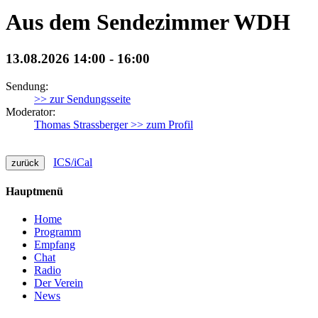
Aus dem Sendezimmer WDH
13.08.2026 14:00 - 16:00
Sendung:
>> zur Sendungsseite
Moderator:
Thomas Strassberger >> zum Profil
ICS/iCal
zurück
Hauptmenü
Home
Programm
Empfang
Chat
Radio
Der Verein
News