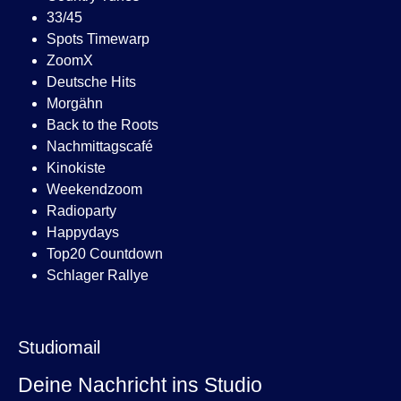
33/45
Spots Timewarp
ZoomX
Deutsche Hits
Morgähn
Back to the Roots
Nachmittagscafé
Kinokiste
Weekendzoom
Radioparty
Happydays
Top20 Countdown
Schlager Rallye
Studiomail
Deine Nachricht ins Studio