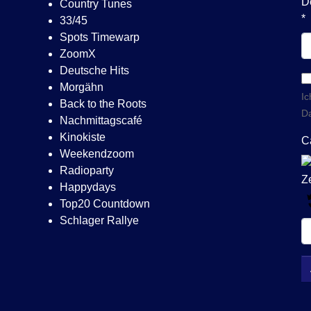
D
Country Tunes
*
33/45
Spots Timewarp
ZoomX
Deutsche Hits
Morgähn
Ic
Back to the Roots
Da
Nachmittagscafé
Kinokiste
C
Weekendzoom
Radioparty
Happydays
Top20 Countdown
Schlager Rallye