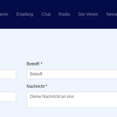
ramm
Empfang
Chat
Radio
Der Verein
New
Betreff:
*
Nachricht
*