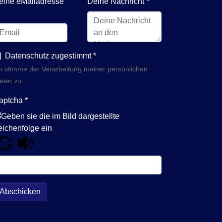
eine eMailadresse
Deine Nachricht
*
Datenschutz zugestimmt
*
h stimme der Verarbeitung meiner persönlichen
ten zu.
aptcha
*
Abschicken