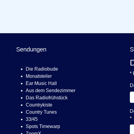
Sendungen
S
D
Die Radiobude
* 
Monatsteiler
Ear Music Hall
D
Aus dem Sendezimmer
Das Radiofrühstück
Countrykiste
D
Country Tunes
*
33/45
Spots Timewarp
ZoomX