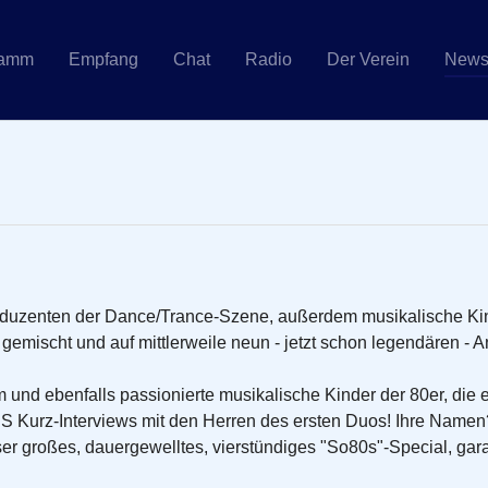
ramm
Empfang
Chat
Radio
Der Verein
New
duzenten der Dance/Trance-Szene, außerdem musikalische Kinder
eu gemischt und auf mittlerweile neun - jetzt schon legendären 
nd ebenfalls passionierte musikalische Kinder der 80er, die e
US Kurz-Interviews mit den Herren des ersten Duos! Ihre Name
ser großes, dauergewelltes, vierstündiges "So80s"-Special, garan