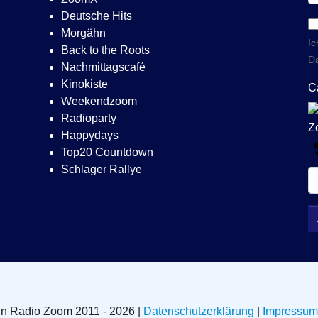
Deutsche Hits
Morgähn
Ic
Back to the Roots
Da
Nachmittagscafé
Kinokiste
C
Weekendzoom
Radioparty
Happydays
Top20 Countdown
Schlager Rallye
in Radio Zoom 2011 - 2026 |
Datenschutzerklärung
|
Impressum