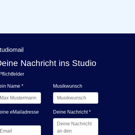
tudiomail
eine Nachricht ins Studio
Pflichtfelder
ein Name
*
Musikwunsch
eine eMailadresse
Deine Nachricht
*