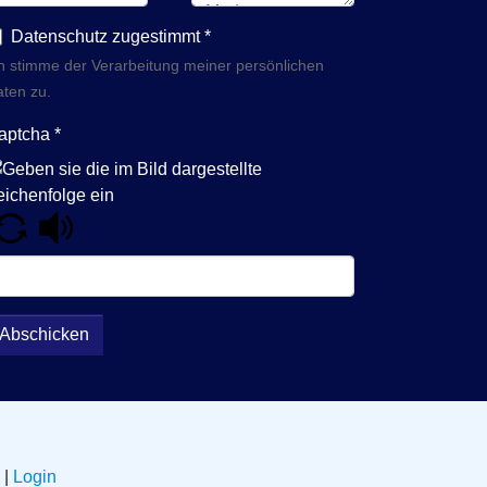
Datenschutz zugestimmt
*
h stimme der Verarbeitung meiner persönlichen
ten zu.
aptcha
*
Abschicken
|
Login