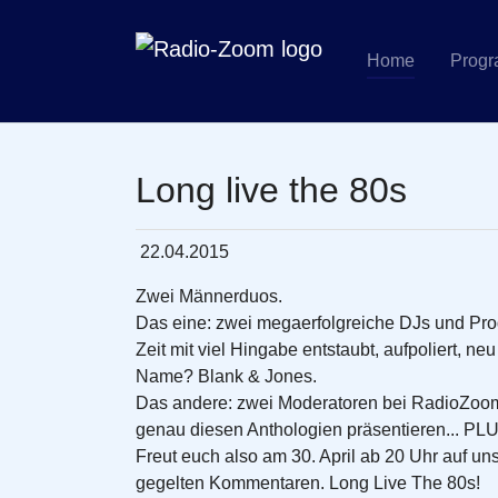
Home
Prog
Zum Hauptinhalt springen
Long live the 80s
22.04.2015
Zwei Männerduos.
Das eine: zwei megaerfolgreiche DJs und Pro
Zeit mit viel Hingabe entstaubt, aufpoliert, n
Name? Blank & Jones.
Das andere: zwei Moderatoren bei RadioZoom u
genau diesen Anthologien präsentieren... PL
Freut euch also am 30. April ab 20 Uhr auf un
gegelten Kommentaren. Long Live The 80s!