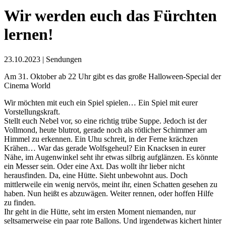
Wir werden euch das Fürchten
lernen!
23.10.2023
|
Sendungen
Am 31. Oktober ab 22 Uhr gibt es das große Halloween-Special der
Cinema World
Wir möchten mit euch ein Spiel spielen… Ein Spiel mit eurer
Vorstellungskraft.
Stellt euch Nebel vor, so eine richtig trübe Suppe. Jedoch ist der
Vollmond, heute blutrot, gerade noch als rötlicher Schimmer am
Himmel zu erkennen. Ein Uhu schreit, in der Ferne krächzen
Krähen… War das gerade Wolfsgeheul? Ein Knacksen in eurer
Nähe, im Augenwinkel seht ihr etwas silbrig aufglänzen. Es könnte
ein Messer sein. Oder eine Axt. Das wollt ihr lieber nicht
herausfinden. Da, eine Hütte. Sieht unbewohnt aus. Doch
mittlerweile ein wenig nervös, meint ihr, einen Schatten gesehen zu
haben. Nun heißt es abzuwägen. Weiter rennen, oder hoffen Hilfe
zu finden.
Ihr geht in die Hütte, seht im ersten Moment niemanden, nur
seltsamerweise ein paar rote Ballons. Und irgendetwas kichert hinter