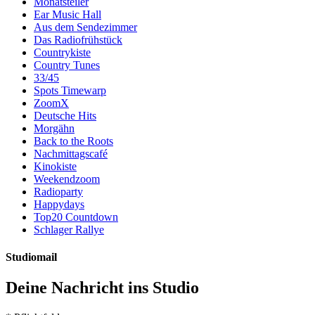
Monatsteiler
Ear Music Hall
Aus dem Sendezimmer
Das Radiofrühstück
Countrykiste
Country Tunes
33/45
Spots Timewarp
ZoomX
Deutsche Hits
Morgähn
Back to the Roots
Nachmittagscafé
Kinokiste
Weekendzoom
Radioparty
Happydays
Top20 Countdown
Schlager Rallye
Studiomail
Deine Nachricht ins Studio