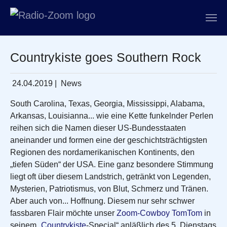
Zum Hauptinhalt springen
Countrykiste goes Southern Rock
24.04.2019
|
News
South Carolina, Texas, Georgia, Mississippi, Alabama,
Arkansas, Louisianna... wie eine Kette funkelnder Perlen
reihen sich die Namen dieser US-Bundesstaaten
aneinander und formen eine der geschichtsträchtigsten
Regionen des nordamerikanischen Kontinents, den
„tiefen Süden“ der USA. Eine ganz besondere Stimmung
liegt oft über diesem Landstrich, getränkt von Legenden,
Mysterien, Patriotismus, von Blut, Schmerz und Tränen.
Aber auch von... Hoffnung. Diesem nur sehr schwer
fassbaren Flair möchte unser
Zoom-Cowboy TomTom
in
seinem „
Countrykiste
-Special“ anläßlich des 5. Dienstags