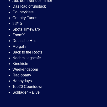
Aus dem Sendezimmer
Das Radiofrühstück
Countrykiste
Country Tunes
33/45
Spots Timewarp
ZoomX
Deutsche Hits
Morgähn
Back to the Roots
Nachmittagscafé
Kinokiste
Weekendzoom
Radioparty
Happydays
Top20 Countdown
Schlager Rallye